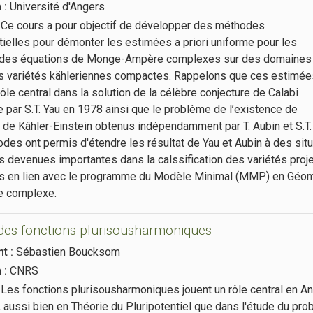
n :
Université d'Angers
Ce cours a pour objectif de développer des méthodes
tielles pour démonter les estimées a priori uniforme pour les
 des équations de Monge-Ampère complexes sur des domaines
s variétés kähleriennes compactes. Rappelons que ces estimée
rôle central dans la solution de la célèbre conjecture de Calabi
 par S.T. Yau en 1978 ainsi que le problème de l’existence de
 de Kâhler-Einstein obtenus indépendamment par T. Aubin et S.T.
des ont permis d'étendre les résultat de Yau et Aubin à des sit
s devenues importantes dans la calssification des variétés proj
 en lien avec le programme du Modèle Minimal (MMP) en Géom
e complexe.
 des fonctions plurisousharmoniques
t :
Sébastien Boucksom
n :
CNRS
Les fonctions plurisousharmoniques jouent un rôle central en A
 aussi bien en Théorie du Pluripotentiel que dans l'étude du pr