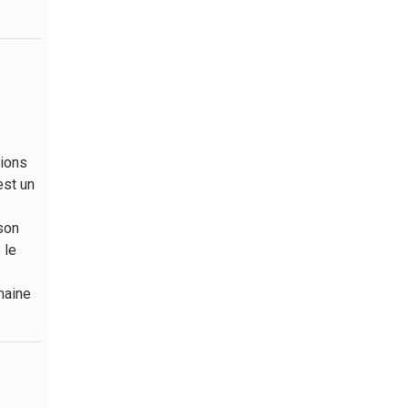
tions
est un
 son
 le
emaine