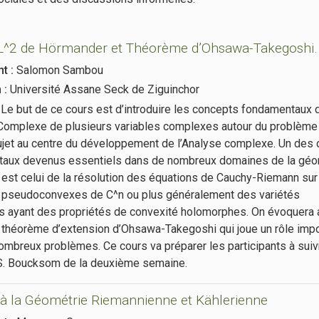
 L^2 de Hörmander et Théorème d’Ohsawa-Takegoshi.
t :
Salomon Sambou
n :
Université Assane Seck de Ziguinchor
Le but de ce cours est d’introduire les concepts fondamentaux 
 Complexe de plusieurs variables complexes autour du problème
sujet au centre du développement de l’Analyse complexe. Un des o
aux devenus essentiels dans de nombreux domaines de la géo
est celui de la résolution des équations de Cauchy-Riemann su
pseudoconvexes de C^n ou plus généralement des variétés
 ayant des propriétés de convexité holomorphes. On évoquera 
 théorème d’extension d’Ohsawa-Takegoshi qui joue un rôle impo
ombreux problèmes. Ce cours va préparer les participants à suiv
S. Boucksom de la deuxième semaine.
 à la Géométrie Riemannienne et Kählerienne