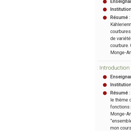
Enseignan
Institutio
Résumé :
Kählerien
courbures
de variété
courbure. 
Monge-Amp
:
Introduction 
Enseignan
Institutio
Résumé :
le thème c
fonctions 
Monge-Amp
”ensembles
mon cours