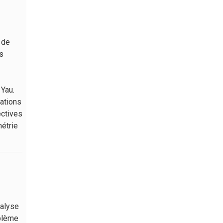
 de
s
 Yau.
uations
ectives
étrie
nalyse
oblème