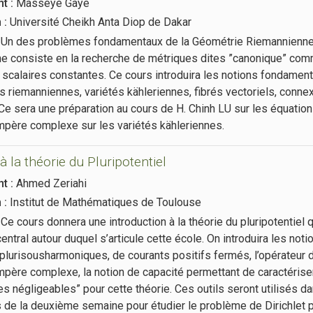
t :
Masseye Gaye
n :
Université Cheikh Anta Diop de Dakar
Un des problèmes fondamentaux de la Géométrie Riemannienn
ne consiste en la recherche de métriques dites ”canonique” co
 scalaires constantes. Ce cours introduira les notions fondamen
s riemanniennes, variétés kähleriennes, fibrés vectoriels, connex
Ce sera une préparation au cours de H. Chinh LU sur les équatio
ère complexe sur les variétés kähleriennes.
à la théorie du Pluripotentiel
t :
Ahmed Zeriahi
n :
Institut de Mathématiques de Toulouse
Ce cours donnera une introduction à la théorie du pluripotentiel q
entral autour duquel s’articule cette école. On introduira les noti
plurisousharmoniques, de courants positifs fermés, l’opérateur 
ère complexe, la notion de capacité permettant de caractérise
 négligeables” pour cette théorie. Ces outils seront utilisés d
 de la deuxième semaine pour étudier le problème de Dirichlet 