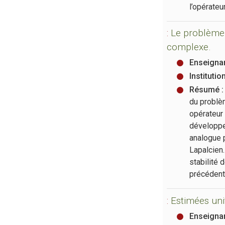
l’opérate
:
Le problème 
complexe.
Enseignan
Institutio
Résumé :
du problè
opérateur 
développer
analogue 
Lapalcien
stabilité 
précédente
:
Estimées un
Enseignan