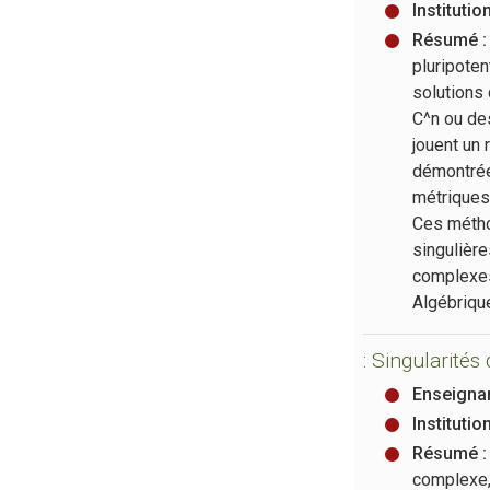
Institutio
Résumé :
pluripoten
solutions
C^n ou de
jouent un 
démontrée
métriques
Ces métho
singulière
complexes
Algébriqu
:
Singularités
Enseignan
Institutio
Résumé :
complexe,