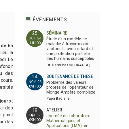
ÉVÉNEMENTS
SÉMINAIRE
25
OCT. 24
Étude d’un modèle de
11H 00
maladie à transmission
 de 6h
vectorielle avec retard et
lieu la
une protection partielle
des humains susceptibles
edi. Le
Dr. Harouna OUEDRAOGO,
fondir
ou des
SOUTENANCE DE THÈSE
24
 cours.
NOV. 23
Problème des valeurs
09H 00
ersités
propres de l'opérateur de
Monge-Ampère complexe
Papa Badiane
 jours
:
par des
ATELIER
19
e point
D�C. 25
Journée du Laboratoire
09H 00
Mathématiques et
our des
Applications (LMA), en