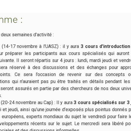
mme :
deux semaines d’activité :
(14-17 novembre à l’UASZ) : il y aura
3 cours d’introduction
r préparer les participants aux cours spécialisés qui auront 
vante. Il seront répartis sur 4 jours : lundi, mardi jeudi et vendr
sera réservé à des discussions et des échanges pour appro
points. Ce sera l’occasion de revenir sur des concepts 
ions qui n’auraient pas pu être traités en détails pendant les
seront assurés en partie par des chercheurs de nos deux univ
.
(20-24 novembre au Cap) : Il y aura
3 cours spécialisés sur 3
di et jeudi, ainsi qu’une journée d’exposés plus pointus donnés 
 européens, experts mondiaux du sujet le vendredi pour faire l
veloppements récents sur le sujet. Le mercredi sera libéré p
sociales et des discussions informelles.