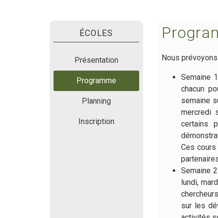
Progra
ÉCOLES
Nous prévoyons 
Présentation
Semaine 1 
Programme
chacun pou
semaine sui
Planning
mercredi 
Inscription
certains 
démonstrat
Ces cours 
partenaires
Semaine 2 
lundi, mar
chercheurs
sur les dé
activités 