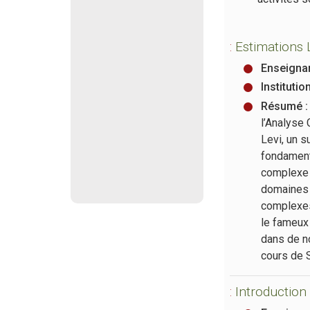
:
Estimations
Enseignan
Institutio
Résumé :
l’Analyse
Levi, un 
fondament
complexe 
domaines 
complexes
le fameux
dans de n
cours de 
:
Introduction