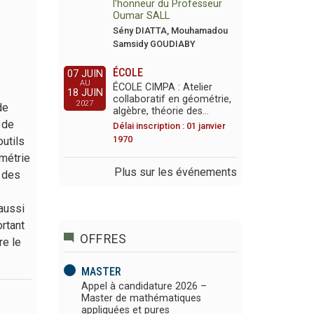
l’honneur du Professeur
Oumar SALL
Sény DIATTA, Mouhamadou
Samsidy GOUDIABY
ÉCOLE
07 JUIN
AU
ÉCOLE CIMPA : Atelier
18 JUIN
collaboratif en géométrie,
2027
de
algèbre, théorie des…
 de
Délai inscription : 01 janvier
1970
utils
métrie
Plus sur les événements
r des
aussi
rtant
OFFRES
re le
MASTER
Appel à candidature 2026 –
Master de mathématiques
appliquées et pures