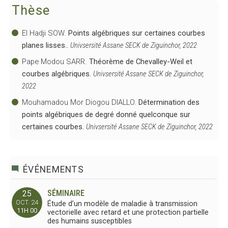
Thèse
El Hadji SOW.
Points algébriques sur certaines courbes
planes lisses..
Univsersité Assane SECK de Ziguinchor, 2022
Pape Modou SARR.
Théorème de Chevalley-Weil et
courbes algébriques.
Univsersité Assane SECK de Ziguinchor,
2022
Mouhamadou Mor Diogou DIALLO.
Détermination des
points algébriques de degré donné quelconque sur
certaines courbes.
Univsersité Assane SECK de Ziguinchor, 2022
ÉVÉNEMENTS
SÉMINAIRE
25
OCT. 24
Étude d’un modèle de maladie à transmission
11H 00
vectorielle avec retard et une protection partielle
des humains susceptibles