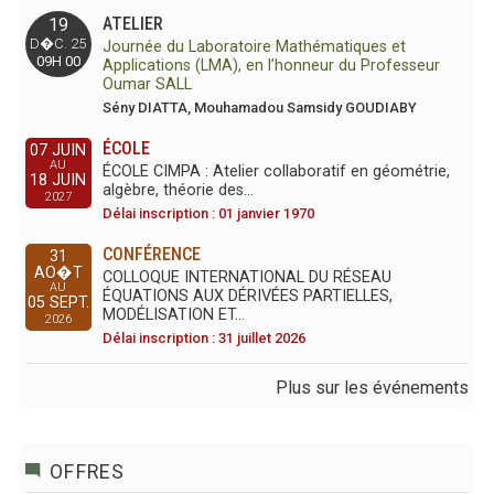
ATELIER
19
D�C. 25
Journée du Laboratoire Mathématiques et
09H 00
Applications (LMA), en l’honneur du Professeur
Oumar SALL
Sény DIATTA, Mouhamadou Samsidy GOUDIABY
ÉCOLE
07 JUIN
AU
ÉCOLE CIMPA : Atelier collaboratif en géométrie,
18 JUIN
algèbre, théorie des…
2027
Délai inscription : 01 janvier 1970
CONFÉRENCE
31
AO�T
COLLOQUE INTERNATIONAL DU RÉSEAU
AU
ÉQUATIONS AUX DÉRIVÉES PARTIELLES,
05 SEPT.
MODÉLISATION ET…
2026
Délai inscription : 31 juillet 2026
Plus sur les événements
OFFRES