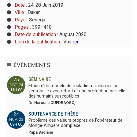
Date :
24-28 Juin 2019
Ville :
Dakar
Pays :
Senegal
Pages :
399–410
Date de publication :
August 2020
Lien de la publication :
Voir
ici
ÉVÉNEMENTS
SÉMINAIRE
25
OCT. 24
Étude d’un modèle de maladie à transmission
11H 00
vectorielle avec retard et une protection partielle
des humains susceptibles
Dr. Harouna OUEDRAOGO,
SOUTENANCE DE THÈSE
24
NOV. 23
Problème des valeurs propres de l'opérateur de
09H 00
Monge-Ampère complexe
Papa Badiane