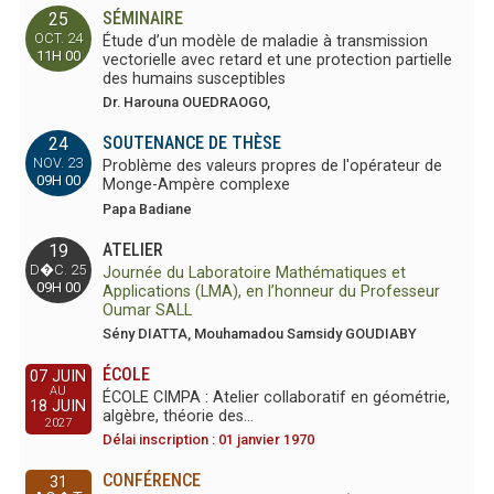
SÉMINAIRE
25
OCT. 24
Étude d’un modèle de maladie à transmission
11H 00
vectorielle avec retard et une protection partielle
des humains susceptibles
Dr. Harouna OUEDRAOGO,
SOUTENANCE DE THÈSE
24
NOV. 23
Problème des valeurs propres de l'opérateur de
09H 00
Monge-Ampère complexe
Papa Badiane
ATELIER
19
D�C. 25
Journée du Laboratoire Mathématiques et
09H 00
Applications (LMA), en l’honneur du Professeur
Oumar SALL
Sény DIATTA, Mouhamadou Samsidy GOUDIABY
ÉCOLE
07 JUIN
AU
ÉCOLE CIMPA : Atelier collaboratif en géométrie,
18 JUIN
algèbre, théorie des…
2027
Délai inscription : 01 janvier 1970
CONFÉRENCE
31