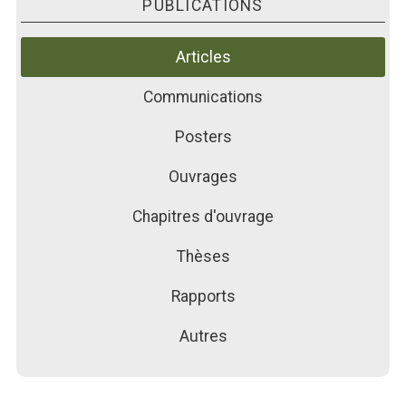
PUBLICATIONS
PUBLICATIONS
ACTUALITÉS
Articles
FORMATIONS
Communications
Posters
Ouvrages
Chapitres d'ouvrage
Thèses
Rapports
Autres