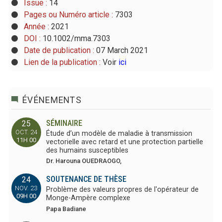
Issue :
14
Pages ou Numéro article :
7303
Année :
2021
DOI :
10.1002/mma.7303
Date de publication :
07 March 2021
Lien de la publication :
Voir
ici
ÉVÉNEMENTS
SÉMINAIRE
25
OCT. 24
Étude d’un modèle de maladie à transmission
11H 00
vectorielle avec retard et une protection partielle
des humains susceptibles
Dr. Harouna OUEDRAOGO,
SOUTENANCE DE THÈSE
24
NOV. 23
Problème des valeurs propres de l'opérateur de
09H 00
Monge-Ampère complexe
Papa Badiane