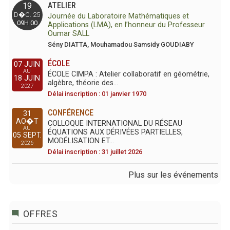
ATELIER
19
D�C. 25
Journée du Laboratoire Mathématiques et
09H 00
Applications (LMA), en l’honneur du Professeur
Oumar SALL
Sény DIATTA, Mouhamadou Samsidy GOUDIABY
ÉCOLE
07 JUIN
AU
ÉCOLE CIMPA : Atelier collaboratif en géométrie,
18 JUIN
algèbre, théorie des…
2027
Délai inscription : 01 janvier 1970
CONFÉRENCE
31
AO�T
COLLOQUE INTERNATIONAL DU RÉSEAU
AU
ÉQUATIONS AUX DÉRIVÉES PARTIELLES,
05 SEPT.
MODÉLISATION ET…
2026
Délai inscription : 31 juillet 2026
Plus sur les événements
OFFRES