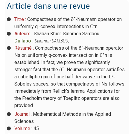
Article dans une revue
Titre :
Compactness of the ∂¯‐Neumann operator on
uniformly q ‐convex intersections in ℂ^n
Auteurs :
Shaban Khidr, Salomon Sambou
Du labo :
Salomon SAMBOU
,
Résumé :
Compactness of the ∂¯‐Neumann operator
Ns on uniformly q‐convex intersection in ℂ^n is
established. In fact, we prove the significantly
stronger fact that the ∂¯ ‐Neumann operator satisfies
a subelliptic gain of one half derivative in the L²‐
Sobolev spaces, so that compactness of Ns follows
immediately from Rellich's lemma. Applications for
the Fredholm theory of Toeplitz operators are also
provided
Journal :
Mathematical Methods in the Applied
Sciences
Volume :
45